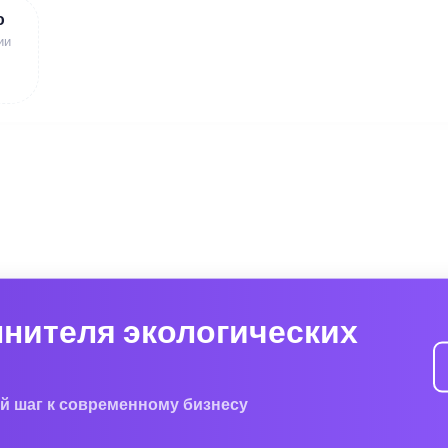
ю
ии
лнителя экологических
й шаг к современному бизнесу