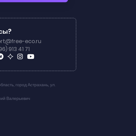
осы?
rt@free-eco.ru
96) 913 41 71
область
,
город Астрахань
,
ул.
ний Валерьевич