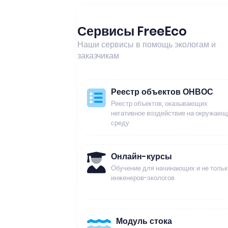
Сервисы FreeEco
Наши сервисы в помощь экологам и
заказчикам
Реестр объектов ОНВОС
Реестр объектов, оказывающих
негативное воздействие на окружаю
среду
Онлайн-курсы
Обучение для начинающих и не тольк
инженеров-экологов
Модуль стока