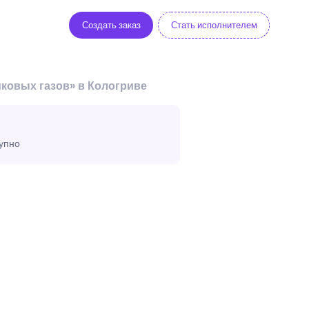
Создать заказ
Стать исполнителем
ковых газов» в Кологриве
тупно