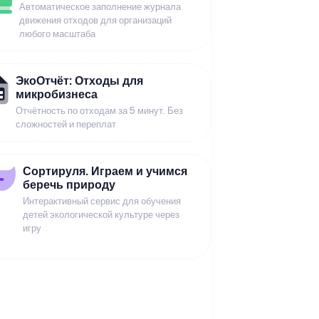
Автоматическое заполнение журнала
движения отходов для организаций
любого масштаба
ЭкоОтчёт: Отходы для
микробизнеса
Отчётность по отходам за 5 минут. Без
сложностей и переплат
Сортируля. Играем и учимся
беречь природу
Интерактивный сервис для обучения
детей экологической культуре через
игру