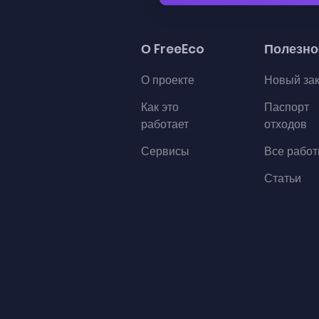
О FreeEco
Полезно
О проекте
Новый за
Как это
Паспорт
работает
отходов
Сервисы
Все рабо
Статьи