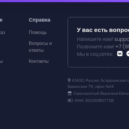
е
Справка
У вас есть вопр
каз
Помощь
Напишите нам!
suppo
Вопросы и
Позвоните нам!
+7 (9
ответы
Мы в соц.сетях:
ты
Контакты
41400
,
Россия
,
Астраханская 
Бакинская 79
,
офис №14
Самозанятый Веренков Евге
ИНН: 302301807738