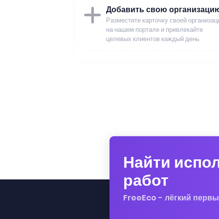
Добавить свою организаци
Разместите карточку своей организац
на нашем портале и привлекайте
целевых клиентов каждый день
Найти испо
работ
FreeEco - лёгкий первы