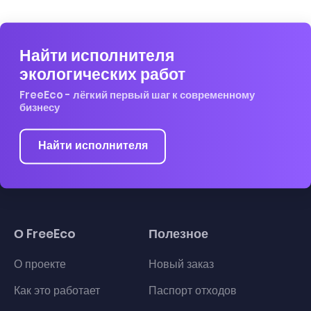
Найти исполнителя
экологических работ
FreeEco - лёгкий первый шаг к современному
бизнесу
Найти исполнителя
О FreeEco
Полезное
О проекте
Новый заказ
Как это работает
Паспорт отходов