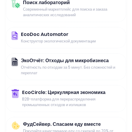
Поиск лабораторий
Современный маркетплейс для поиска и заказа
аналитических исследований
EcoDoc Automator
Конструктор экологической документации
ЭкоОтчёт: Отходы для микробизнеса
Отчётность по отходам за 5 минут. Без сложностей и
переплат
EcoCircle: Циркулярная экономика
B2B-платформа для перераспределения
промышленных отходов и излишков
ФудСейвер. Спасаем еду вместе
Покупайте качественную еду со скидкой до 70% от