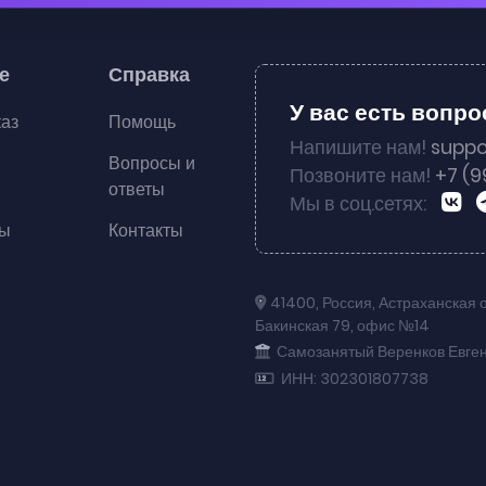
е
Справка
У вас есть вопр
каз
Помощь
Напишите нам!
suppo
Вопросы и
Позвоните нам!
+7 (9
ответы
Мы в соц.сетях:
ты
Контакты
41400
,
Россия
,
Астраханская 
Бакинская 79
,
офис №14
Самозанятый Веренков Евге
ИНН: 302301807738