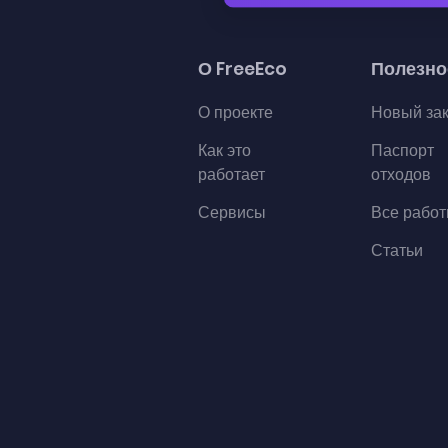
О FreeEco
Полезно
О проекте
Новый за
Как это
Паспорт
работает
отходов
Сервисы
Все рабо
Статьи