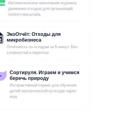
Автоматическое заполнение журнала
движения отходов для организаций
любого масштаба
ЭкоОтчёт: Отходы для
микробизнеса
Отчётность по отходам за 5 минут. Без
сложностей и переплат
Сортируля. Играем и учимся
беречь природу
Интерактивный сервис для обучения
детей экологической культуре через
игру