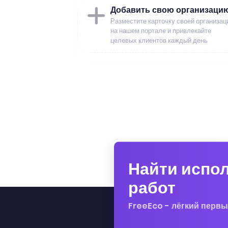
Добавить свою организаци
Разместите карточку своей организац
на нашем портале и привлекайте
целевых клиентов каждый день
Найти испо
работ
FreeEco - лёгкий первы