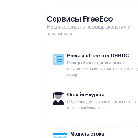
Сервисы FreeEco
Наши сервисы в помощь экологам и
заказчикам
Реестр объектов ОНВОС
Реестр объектов, оказывающих
негативное воздействие на окружаю
среду
Онлайн-курсы
Обучение для начинающих и не тольк
инженеров-экологов
Модуль стока