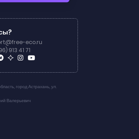
осы?
rt@free-eco.ru
96) 913 41 71
область
,
город Астрахань
,
ул.
ний Валерьевич