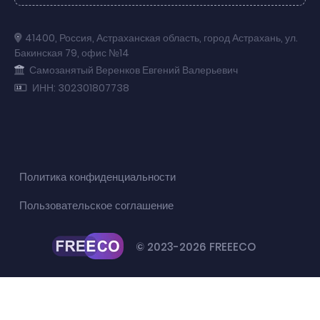
41400
,
Россия
,
Астраханская область
,
город Астрахань
,
ул.
Бакинская 79
,
офис №14
Самозанятый Веренков Евгений Валерьевич
ИНН: 302301807738
Политика конфиденциальности
Пользовательское соглашение
© 2023-2026 FREEECO