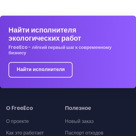
Найти исполнителя
экологических работ
FreeEco - лёгкий первый шаг к современному
бизнесу
Найти исполнителя
О FreeEco
Полезное
О проекте
Новый заказ
Как это работает
Паспорт отходов