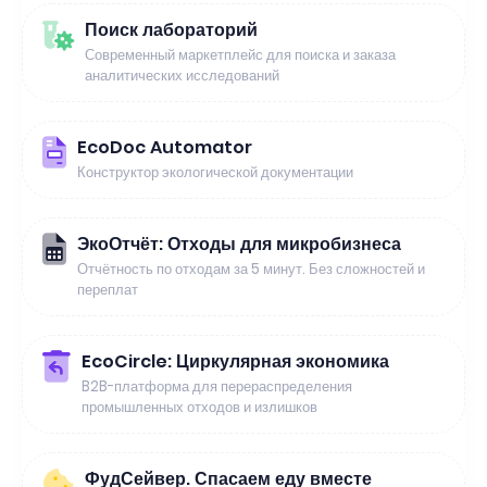
Поиск лабораторий
Современный маркетплейс для поиска и заказа
аналитических исследований
EcoDoc Automator
Конструктор экологической документации
ЭкоОтчёт: Отходы для микробизнеса
Отчётность по отходам за 5 минут. Без сложностей и
переплат
EcoCircle: Циркулярная экономика
B2B-платформа для перераспределения
промышленных отходов и излишков
ФудСейвер. Спасаем еду вместе