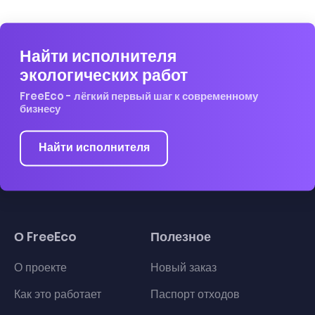
Найти исполнителя
экологических работ
FreeEco - лёгкий первый шаг к современному
бизнесу
Найти исполнителя
О FreeEco
Полезное
О проекте
Новый заказ
Как это работает
Паспорт отходов