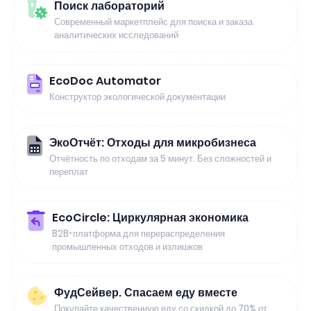
Поиск лабораторий
Современный маркетплейс для поиска и заказа
аналитических исследований
EcoDoc Automator
Конструктор экологической документации
ЭкоОтчёт: Отходы для микробизнеса
Отчётность по отходам за 5 минут. Без сложностей и
переплат
EcoCircle: Циркулярная экономика
B2B-платформа для перераспределения
промышленных отходов и излишков
ФудСейвер. Спасаем еду вместе
Покупайте качественную еду со скидкой до 70% от