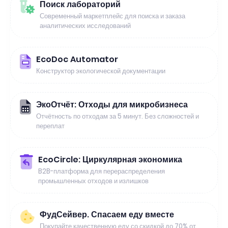
Поиск лабораторий
Современный маркетплейс для поиска и заказа
аналитических исследований
EcoDoc Automator
Конструктор экологической документации
ЭкоОтчёт: Отходы для микробизнеса
Отчётность по отходам за 5 минут. Без сложностей и
переплат
EcoCircle: Циркулярная экономика
B2B-платформа для перераспределения
промышленных отходов и излишков
ФудСейвер. Спасаем еду вместе
Покупайте качественную еду со скидкой до 70% от