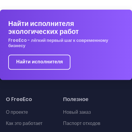
Найти исполнителя
экологических работ
FreeEco - лёгкий первый шаг к современному
бизнесу
Найти исполнителя
О FreeEco
Полезное
О проекте
Новый заказ
Как это работает
Паспорт отходов