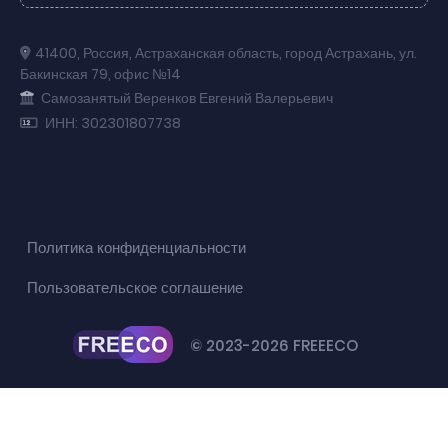
41400
,
Россия
,
Астраханская область
,
город Астрахань
,
ул.
Бакинская 79
,
офис №14
Самозанятый Веренков Евгений Валерьевич
ИНН: 302301807738
Политика конфиденциальности
Пользовательское соглашение
© 2023-2026 FREEECO