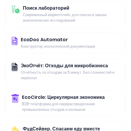
Поиск лабораторий
Современный маркетплейс для поиска и заказа
аналитических исследований
EcoDoc Automator
Конструктор экологической документации
ЭкоОтчёт: Отходы для микробизнеса
Отчётность по отходам за 5 минут. Без сложностей и
переплат
EcoCircle: Циркулярная экономика
B2B-платформа для перераспределения
промышленных отходов и излишков
ФудСейвер. Спасаем еду вместе