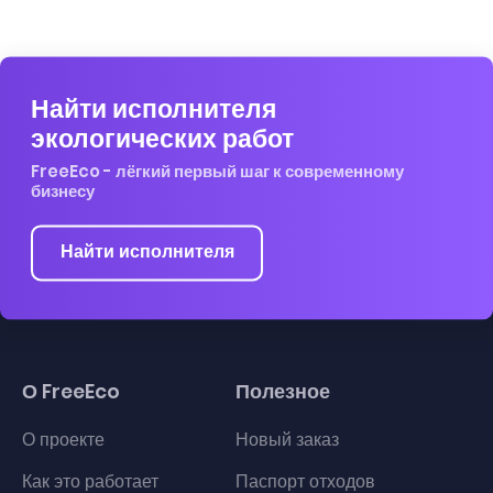
Найти исполнителя
экологических работ
FreeEco - лёгкий первый шаг к современному
бизнесу
Найти исполнителя
О FreeEco
Полезное
О проекте
Новый заказ
Как это работает
Паспорт отходов