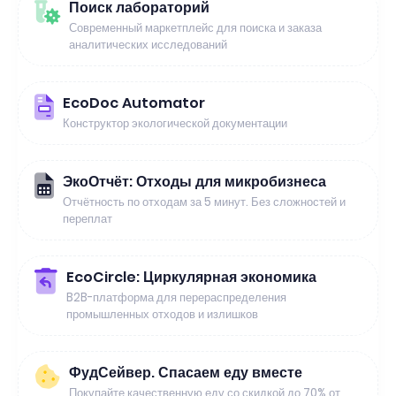
Поиск лабораторий
Современный маркетплейс для поиска и заказа
аналитических исследований
EcoDoc Automator
Конструктор экологической документации
ЭкоОтчёт: Отходы для микробизнеса
Отчётность по отходам за 5 минут. Без сложностей и
переплат
EcoCircle: Циркулярная экономика
B2B-платформа для перераспределения
промышленных отходов и излишков
ФудСейвер. Спасаем еду вместе
Покупайте качественную еду со скидкой до 70% от