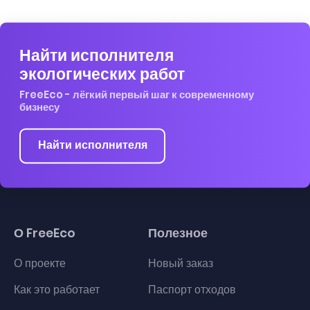
Найти исполнителя
экологических работ
FreeEco - лёгкий первый шаг к современному
бизнесу
Найти исполнителя
О FreeEco
Полезное
О проекте
Новый заказ
Как это работает
Паспорт отходов