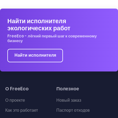
Найти исполнителя
экологических работ
FreeEco - лёгкий первый шаг к современному
бизнесу
Найти исполнителя
О FreeEco
Полезное
О проекте
Новый заказ
Как это работает
Паспорт отходов