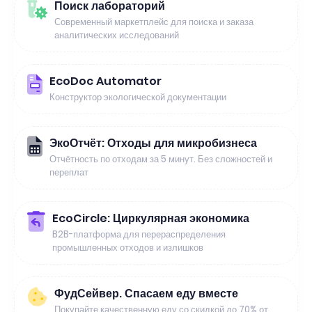
Поиск лабораторий
Современный маркетплейс для поиска и заказа
аналитических исследований
EcoDoc Automator
Конструктор экологической документации
ЭкоОтчёт: Отходы для микробизнеса
Отчётность по отходам за 5 минут. Без сложностей и
переплат
EcoCircle: Циркулярная экономика
B2B-платформа для перераспределения
промышленных отходов и излишков
ФудСейвер. Спасаем еду вместе
Покупайте качественную еду со скидкой до 70% от