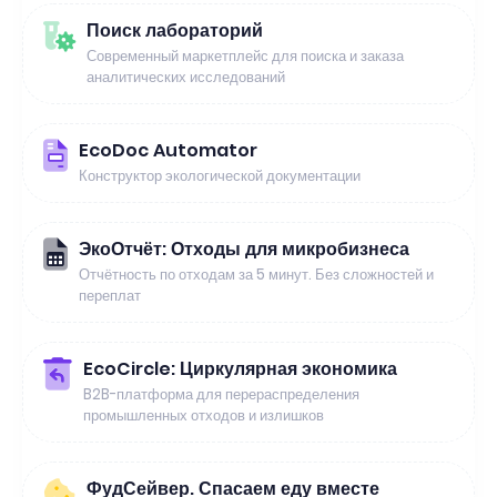
Поиск лабораторий
Современный маркетплейс для поиска и заказа
аналитических исследований
EcoDoc Automator
Конструктор экологической документации
ЭкоОтчёт: Отходы для микробизнеса
Отчётность по отходам за 5 минут. Без сложностей и
переплат
EcoCircle: Циркулярная экономика
B2B-платформа для перераспределения
промышленных отходов и излишков
ФудСейвер. Спасаем еду вместе