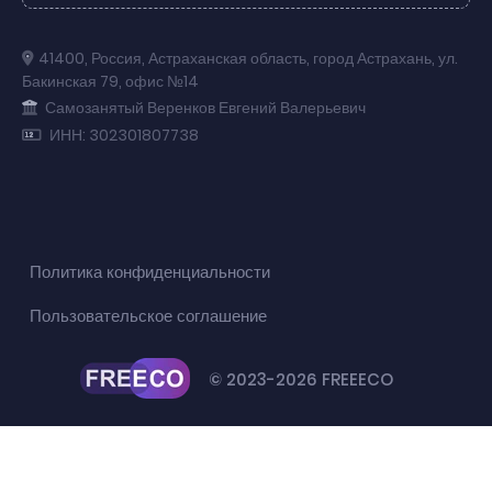
41400
,
Россия
,
Астраханская область
,
город Астрахань
,
ул.
Бакинская 79
,
офис №14
Самозанятый Веренков Евгений Валерьевич
ИНН: 302301807738
Политика конфиденциальности
Пользовательское соглашение
© 2023-2026 FREEECO