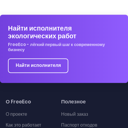
Найти исполнителя
экологических работ
FreeEco - лёгкий первый шаг к современному
бизнесу
Найти исполнителя
О FreeEco
Полезное
О проекте
Новый заказ
Как это работает
Паспорт отходов