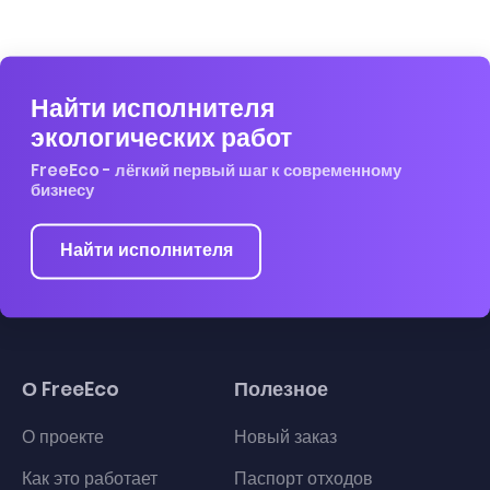
Найти исполнителя
экологических работ
FreeEco - лёгкий первый шаг к современному
бизнесу
Найти исполнителя
О FreeEco
Полезное
О проекте
Новый заказ
Как это работает
Паспорт отходов