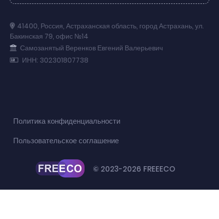
41400
,
Россия
,
Астраханская область
,
город Астрахань
,
ул.
Бакинская 79
,
офис №14
Самозанятый Веренков Евгений Валерьевич
ИНН: 302301807738
Политика конфиденциальности
Пользовательское соглашение
© 2023-2026 FREEECO