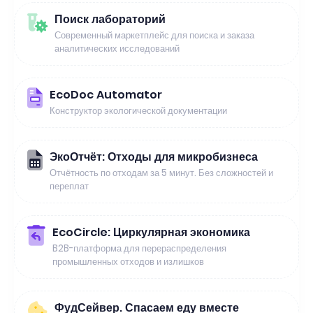
Поиск лабораторий
Современный маркетплейс для поиска и заказа
аналитических исследований
EcoDoc Automator
Конструктор экологической документации
ЭкоОтчёт: Отходы для микробизнеса
Отчётность по отходам за 5 минут. Без сложностей и
переплат
EcoCircle: Циркулярная экономика
B2B-платформа для перераспределения
промышленных отходов и излишков
ФудСейвер. Спасаем еду вместе