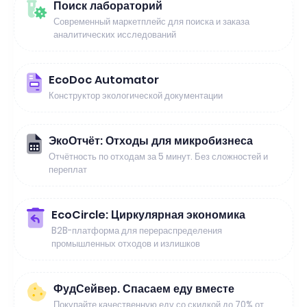
Поиск лабораторий
Современный маркетплейс для поиска и заказа
аналитических исследований
EcoDoc Automator
Конструктор экологической документации
ЭкоОтчёт: Отходы для микробизнеса
Отчётность по отходам за 5 минут. Без сложностей и
переплат
EcoCircle: Циркулярная экономика
B2B-платформа для перераспределения
промышленных отходов и излишков
ФудСейвер. Спасаем еду вместе
Покупайте качественную еду со скидкой до 70% от