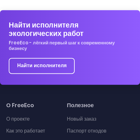
Найти исполнителя
экологических работ
FreeEco - лёгкий первый шаг к современному
бизнесу
Найти исполнителя
О FreeEco
Полезное
О проекте
Новый заказ
Как это работает
Паспорт отходов