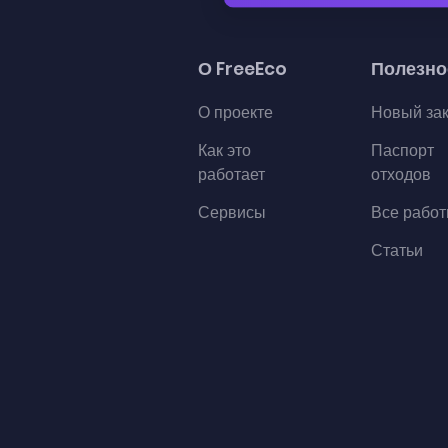
О FreeEco
Полезно
О проекте
Новый за
Как это
Паспорт
работает
отходов
Сервисы
Все рабо
Статьи