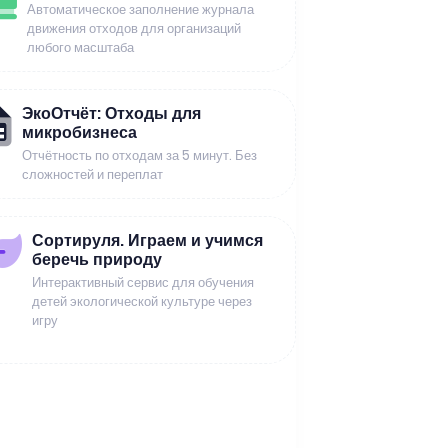
Автоматическое заполнение журнала
движения отходов для организаций
любого масштаба
ЭкоОтчёт: Отходы для
микробизнеса
Отчётность по отходам за 5 минут. Без
сложностей и переплат
Сортируля. Играем и учимся
беречь природу
Интерактивный сервис для обучения
детей экологической культуре через
игру