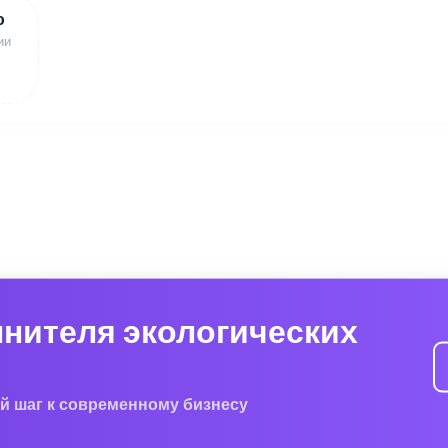
ю
ии
лнителя экологических
й шаг к современному бизнесу