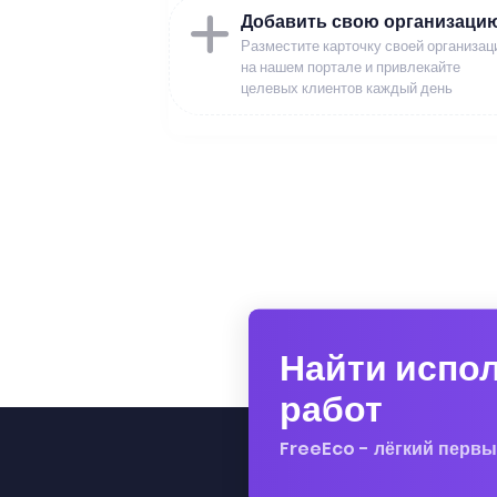
Добавить свою организаци
Разместите карточку своей организац
на нашем портале и привлекайте
целевых клиентов каждый день
Найти испо
работ
FreeEco - лёгкий первы