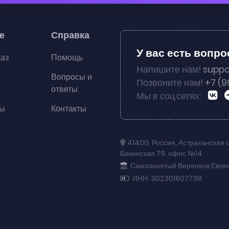
е
Справка
У вас есть вопр
каз
Помощь
Напишите нам!
suppo
Вопросы и
Позвоните нам!
+7 (9
ответы
Мы в соц.сетях:
ты
Контакты
41400
,
Россия
,
Астраханская 
Бакинская 79
,
офис №14
Самозанятый Веренков Евге
ИНН: 302301807738