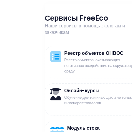
Сервисы FreeEco
Наши сервисы в помощь экологам и
заказчикам
Реестр объектов ОНВОС
Реестр объектов, оказывающих
негативное воздействие на окружаю
среду
Онлайн-курсы
Обучение для начинающих и не тольк
инженеров-экологов
Модуль стока