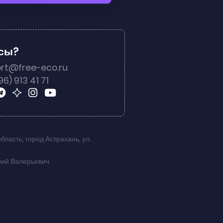
осы?
rt@free-eco.ru
96) 913 41 71
область
,
город Астрахань
,
ул.
ний Валерьевич