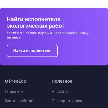
Найти исполнителя
экологических работ
FreeEco - лёгкий первый шаг к современному
бизнесу
Найти исполнителя
О FreeEco
Полезное
О проекте
Новый заказ
Как это работает
Паспорт отходов