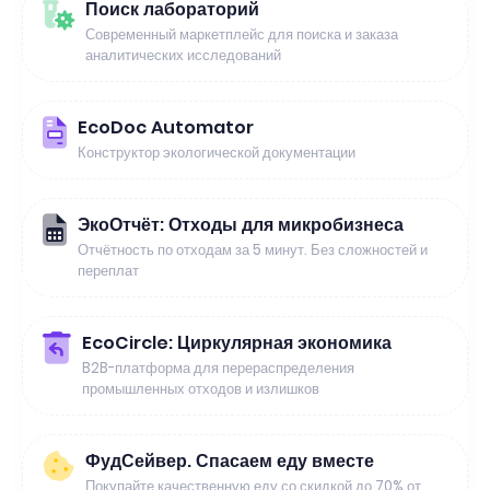
Поиск лабораторий
Современный маркетплейс для поиска и заказа
аналитических исследований
EcoDoc Automator
Конструктор экологической документации
ЭкоОтчёт: Отходы для микробизнеса
Отчётность по отходам за 5 минут. Без сложностей и
переплат
EcoCircle: Циркулярная экономика
B2B-платформа для перераспределения
промышленных отходов и излишков
ФудСейвер. Спасаем еду вместе
Покупайте качественную еду со скидкой до 70% от