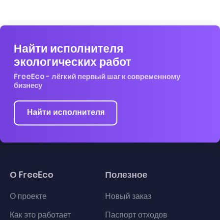
Найти исполнителя
экологических работ
FreeEco - лёгкий первый шаг к современному
бизнесу
Найти исполнителя
О FreeEco
Полезное
О проекте
Новый заказ
Как это работает
Паспорт отходов