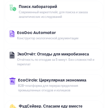
Поиск лабораторий
Современный маркетплейс для поиска и заказа
аналитических исследований
EcoDoc Automator
Конструктор экологической документации
ЭкоОтчёт: Отходы для микробизнеса
Отчётность по отходам за 5 минут. Без сложностей и
переплат
EcoCircle: Циркулярная экономика
B2B-платформа для перераспределения
промышленных отходов и излишков
ФудСейвер. Спасаем еду вместе