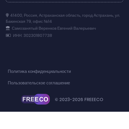
41400
,
Россия
,
Астраханская область
,
город Астрахань
,
ул.
Бакинская 79
,
офис №14
Самозанятый Веренков Евгений Валерьевич
ИНН: 302301807738
Политика конфиденциальности
Пользовательское соглашение
© 2023-2026 FREEECO