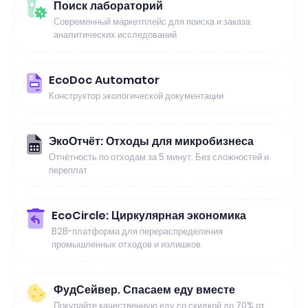
Поиск лабораторий
Современный маркетплейс для поиска и заказа
аналитических исследований
EcoDoc Automator
Конструктор экологической документации
ЭкоОтчёт: Отходы для микробизнеса
Отчётность по отходам за 5 минут. Без сложностей и
переплат
EcoCircle: Циркулярная экономика
B2B-платформа для перераспределения
промышленных отходов и излишков
ФудСейвер. Спасаем еду вместе
Покупайте качественную еду со скидкой до 70% от