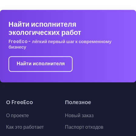
Найти исполнителя
экологических работ
FreeEco - лёгкий первый шаг к современному
бизнесу
Найти исполнителя
О FreeEco
Полезное
О проекте
Новый заказ
Как это работает
Паспорт отходов