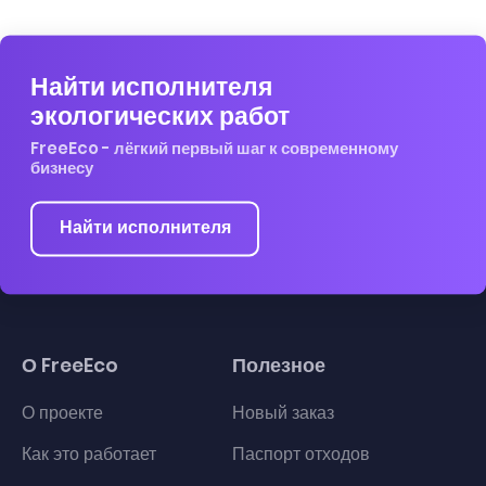
Найти исполнителя
экологических работ
FreeEco - лёгкий первый шаг к современному
бизнесу
Найти исполнителя
О FreeEco
Полезное
О проекте
Новый заказ
Как это работает
Паспорт отходов