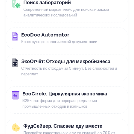
Поиск лабораторий
Современный маркетплейс для поиска и заказа
аналитических исследований
EcoDoc Automator
Конструктор экологической документации
ЭкоОтчёт: Отходы для микробизнеса
Отчётность по отходам за 5 минут. Без сложностей и
переплат
EcoCircle: Циркулярная экономика
B2B-платформа для перераспределения
промышленных отходов и излишков
ФудСейвер. Спасаем еду вместе
Покупайте качественную еду со скидкой до 70% от