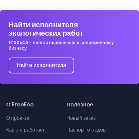
Найти исполнителя
экологических работ
FreeEco - лёгкий первый шаг к современному
бизнесу
Найти исполнителя
О FreeEco
Полезное
О проекте
Новый заказ
Как это работает
Паспорт отходов