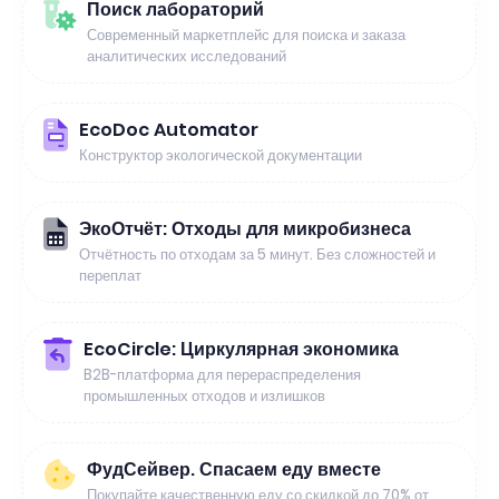
Поиск лабораторий
Современный маркетплейс для поиска и заказа
аналитических исследований
EcoDoc Automator
Конструктор экологической документации
ЭкоОтчёт: Отходы для микробизнеса
Отчётность по отходам за 5 минут. Без сложностей и
переплат
EcoCircle: Циркулярная экономика
B2B-платформа для перераспределения
промышленных отходов и излишков
ФудСейвер. Спасаем еду вместе
Покупайте качественную еду со скидкой до 70% от