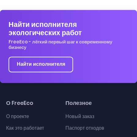
Найти исполнителя
экологических работ
FreeEco - лёгкий первый шаг к современному
бизнесу
Найти исполнителя
О FreeEco
Полезное
О проекте
Новый заказ
Как это работает
Паспорт отходов