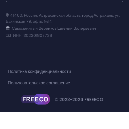
41400
,
Россия
,
Астраханская область
,
город Астрахань
,
ул.
Бакинская 79
,
офис №14
Самозанятый Веренков Евгений Валерьевич
ИНН: 302301807738
Политика конфиденциальности
Пользовательское соглашение
© 2023-2026 FREEECO