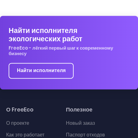
Найти исполнителя
экологических работ
FreeEco - лёгкий первый шаг к современному
бизнесу
Найти исполнителя
О FreeEco
Полезное
О проекте
Новый заказ
Как это работает
Паспорт отходов