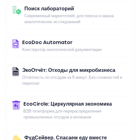
Поиск лабораторий
Современный маркетплейс для поиска и заказа
аналитических исследований
EcoDoc Automator
Конструктор экологической документации
ЭкоОтчёт: Отходы для микробизнеса
Отчётность по отходам за 5 минут. Без сложностей и
переплат
EcoCircle: Циркулярная экономика
B2B-платформа для перераспределения
промышленных отходов и излишков
ФудСейвер. Спасаем еду вместе