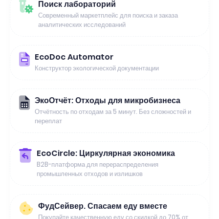
Поиск лабораторий
Современный маркетплейс для поиска и заказа
аналитических исследований
EcoDoc Automator
Конструктор экологической документации
ЭкоОтчёт: Отходы для микробизнеса
Отчётность по отходам за 5 минут. Без сложностей и
переплат
EcoCircle: Циркулярная экономика
B2B-платформа для перераспределения
промышленных отходов и излишков
ФудСейвер. Спасаем еду вместе
Покупайте качественную еду со скидкой до 70% от