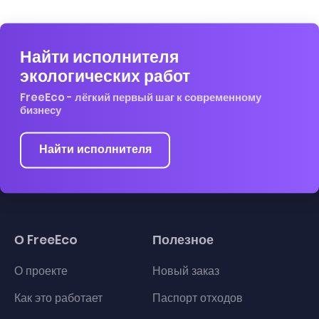
Найти исполнителя
экологических работ
FreeEco - лёгкий первый шаг к современному
бизнесу
Найти исполнителя
О FreeEco
Полезное
О проекте
Новый заказ
Как это работает
Паспорт отходов