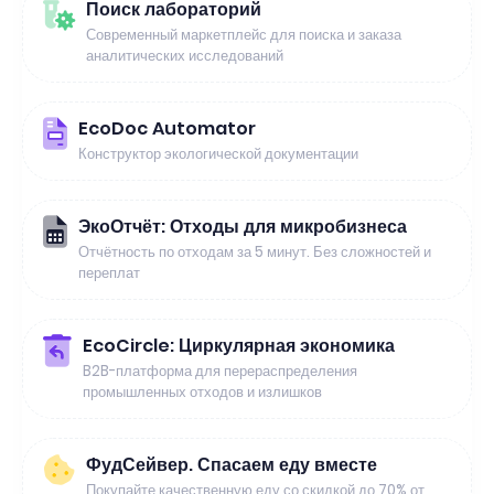
Поиск лабораторий
Современный маркетплейс для поиска и заказа
аналитических исследований
EcoDoc Automator
Конструктор экологической документации
ЭкоОтчёт: Отходы для микробизнеса
Отчётность по отходам за 5 минут. Без сложностей и
переплат
EcoCircle: Циркулярная экономика
B2B-платформа для перераспределения
промышленных отходов и излишков
ФудСейвер. Спасаем еду вместе
Покупайте качественную еду со скидкой до 70% от