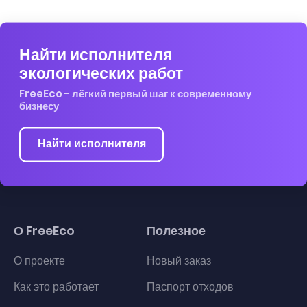
Найти исполнителя
экологических работ
FreeEco - лёгкий первый шаг к современному
бизнесу
Найти исполнителя
О FreeEco
Полезное
О проекте
Новый заказ
Как это работает
Паспорт отходов