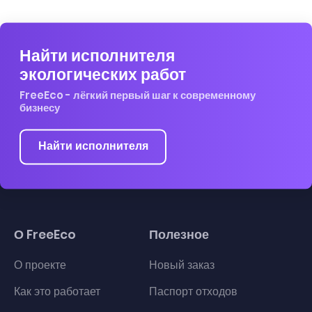
Найти исполнителя
экологических работ
FreeEco - лёгкий первый шаг к современному
бизнесу
Найти исполнителя
О FreeEco
Полезное
О проекте
Новый заказ
Как это работает
Паспорт отходов