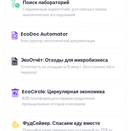
Поиск лабораторий
Современный маркетплейс для поиска и заказа
аналитических исследований
EcoDoc Automator
Конструктор экологической документации
ЭкоОтчёт: Отходы для микробизнеса
Отчётность по отходам за 5 минут. Без сложностей и
переплат
EcoCircle: Циркулярная экономика
B2B-платформа для перераспределения
промышленных отходов и излишков
ФудСейвер. Спасаем еду вместе
Покупайте качественную еду со скидкой до 70% от