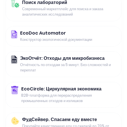
Поиск лабораторий
Современный маркетплейс для поиска и заказа
аналитических исследований
EcoDoc Automator
Конструктор экологической документации
ЭкоОтчёт: Отходы для микробизнеса
Отчётность по отходам за 5 минут. Без сложностей и
переплат
EcoCircle: Циркулярная экономика
B2B-платформа для перераспределения
промышленных отходов и излишков
ФудСейвер. Спасаем еду вместе
Покупайте качественную еду со скидкой до 70% от