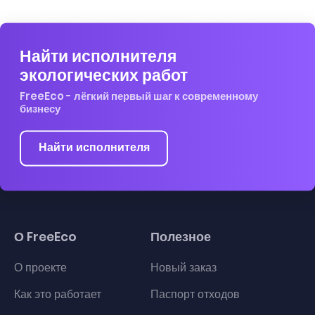
Найти исполнителя
экологических работ
FreeEco - лёгкий первый шаг к современному
бизнесу
Найти исполнителя
О FreeEco
Полезное
О проекте
Новый заказ
Как это работает
Паспорт отходов