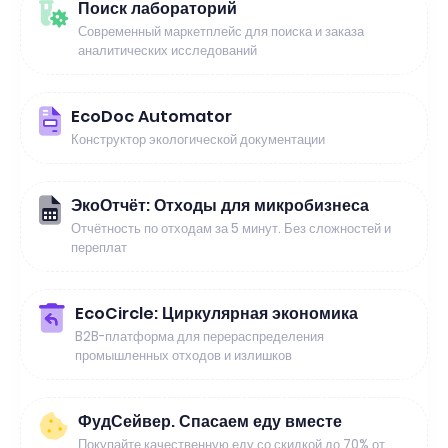
Поиск лабораторий
Современный маркетплейс для поиска и заказа
аналитических исследований
EcoDoc Automator
Конструктор экологической документации
ЭкоОтчёт: Отходы для микробизнеса
Отчётность по отходам за 5 минут. Без сложностей и
переплат
EcoCircle: Циркулярная экономика
B2B-платформа для перераспределения
промышленных отходов и излишков
ФудСейвер. Спасаем еду вместе
Покупайте качественную еду со скидкой до 70% от