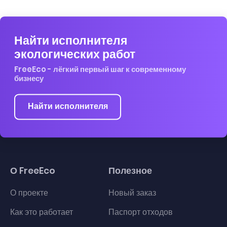
Найти исполнителя
экологических работ
FreeEco - лёгкий первый шаг к современному
бизнесу
Найти исполнителя
О FreeEco
Полезное
О проекте
Новый заказ
Как это работает
Паспорт отходов