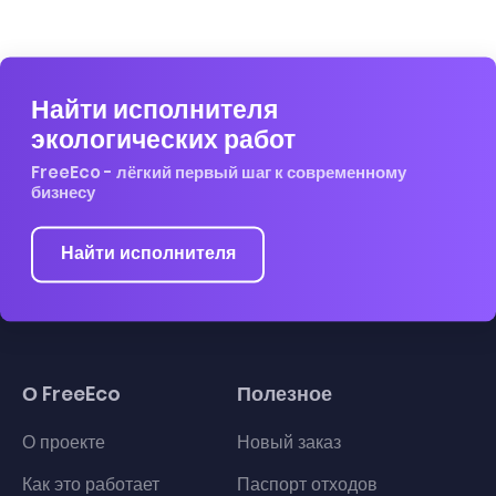
Найти исполнителя
экологических работ
FreeEco - лёгкий первый шаг к современному
бизнесу
Найти исполнителя
О FreeEco
Полезное
О проекте
Новый заказ
Как это работает
Паспорт отходов