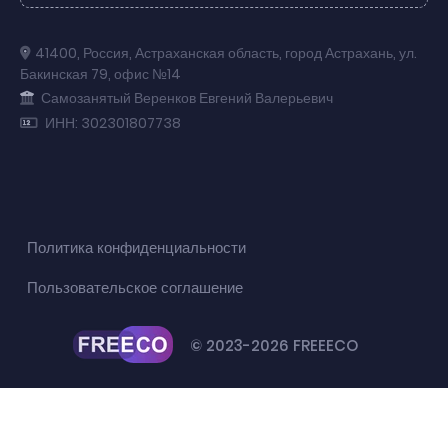
41400
,
Россия
,
Астраханская область
,
город Астрахань
,
ул.
Бакинская 79
,
офис №14
Самозанятый Веренков Евгений Валерьевич
ИНН: 302301807738
Политика конфиденциальности
Пользовательское соглашение
© 2023-2026 FREEECO