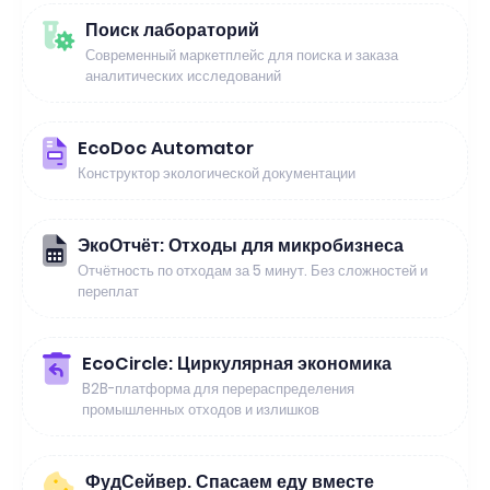
Поиск лабораторий
Современный маркетплейс для поиска и заказа
аналитических исследований
EcoDoc Automator
Конструктор экологической документации
ЭкоОтчёт: Отходы для микробизнеса
Отчётность по отходам за 5 минут. Без сложностей и
переплат
EcoCircle: Циркулярная экономика
B2B-платформа для перераспределения
промышленных отходов и излишков
ФудСейвер. Спасаем еду вместе