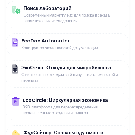
Поиск лабораторий
Современный маркетплейс для поиска и заказа
аналитических исследований
EcoDoc Automator
Конструктор экологической документации
ЭкоОтчёт: Отходы для микробизнеса
Отчётность по отходам за 5 минут. Без сложностей и
переплат
EcoCircle: Циркулярная экономика
B2B-платформа для перераспределения
промышленных отходов и излишков
ФудСейвер. Спасаем еду вместе