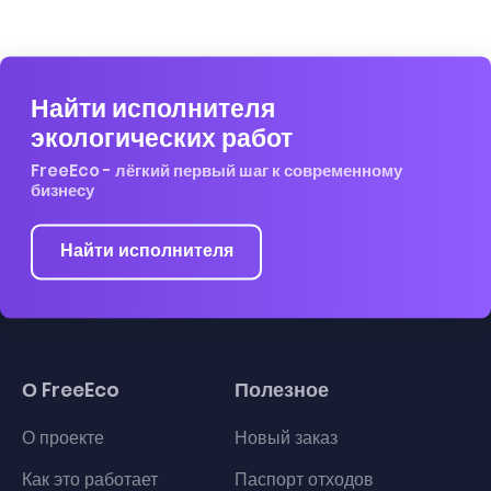
Найти исполнителя
экологических работ
FreeEco - лёгкий первый шаг к современному
бизнесу
Найти исполнителя
О FreeEco
Полезное
О проекте
Новый заказ
Как это работает
Паспорт отходов