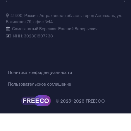
41400
,
Россия
,
Астраханская область
,
город Астрахань
,
ул.
Бакинская 79
,
офис №14
Самозанятый Веренков Евгений Валерьевич
ИНН: 302301807738
Политика конфиденциальности
Пользовательское соглашение
© 2023-2026 FREEECO