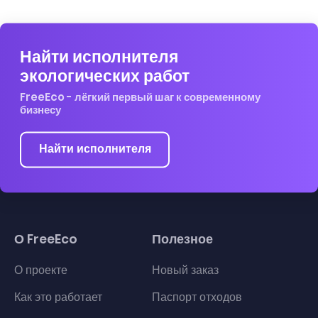
Найти исполнителя
экологических работ
FreeEco - лёгкий первый шаг к современному
бизнесу
Найти исполнителя
О FreeEco
Полезное
О проекте
Новый заказ
Как это работает
Паспорт отходов