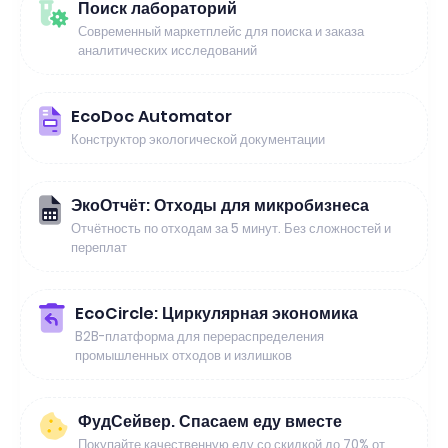
Поиск лабораторий
Современный маркетплейс для поиска и заказа
аналитических исследований
EcoDoc Automator
Конструктор экологической документации
ЭкоОтчёт: Отходы для микробизнеса
Отчётность по отходам за 5 минут. Без сложностей и
переплат
EcoCircle: Циркулярная экономика
B2B-платформа для перераспределения
промышленных отходов и излишков
ФудСейвер. Спасаем еду вместе
Покупайте качественную еду со скидкой до 70% от