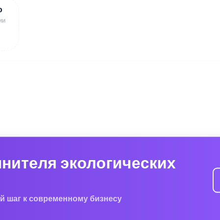
ю
ии
лнителя экологических
й шаг к современному бизнесу