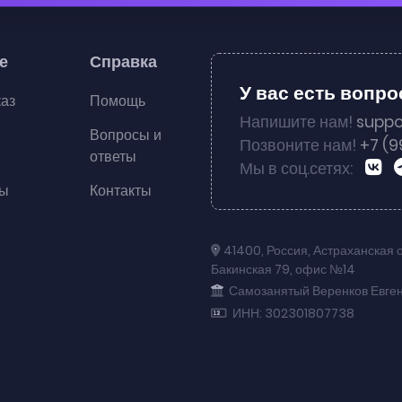
е
Справка
У вас есть вопр
каз
Помощь
Напишите нам!
suppo
Вопросы и
Позвоните нам!
+7 (9
ответы
Мы в соц.сетях:
ты
Контакты
41400
,
Россия
,
Астраханская 
Бакинская 79
,
офис №14
Самозанятый Веренков Евге
ИНН: 302301807738