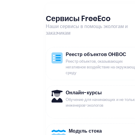
Сервисы FreeEco
Наши сервисы в помощь экологам и
заказчикам
Реестр объектов ОНВОС
Реестр объектов, оказывающих
негативное воздействие на окружаю
среду
Онлайн-курсы
Обучение для начинающих и не тольк
инженеров-экологов
Модуль стока