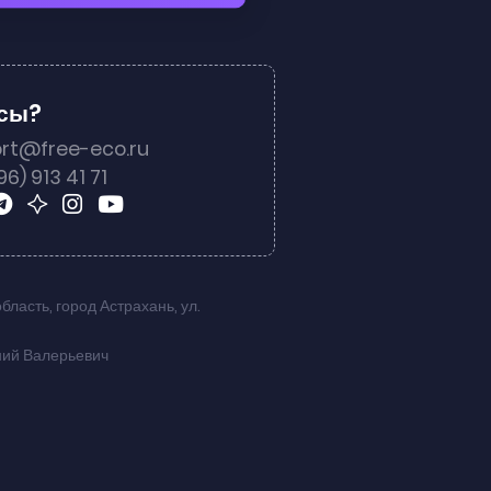
осы?
rt@free-eco.ru
96) 913 41 71
область
,
город Астрахань
,
ул.
ний Валерьевич