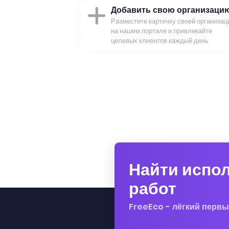
Добавить свою организаци
Разместите карточку своей организац
на нашем портале и привлекайте
целевых клиентов каждый день
Найти испо
работ
FreeEco - лёгкий первы