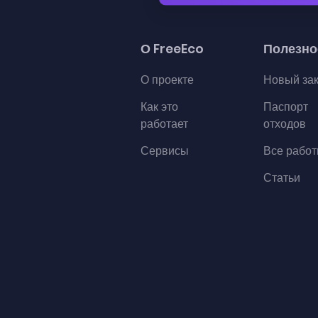
О FreeEco
Полезно
О проекте
Новый за
Как это
Паспорт
работает
отходов
Сервисы
Все рабо
Статьи