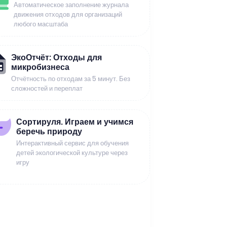
Автоматическое заполнение журнала
движения отходов для организаций
любого масштаба
ЭкоОтчёт: Отходы для
микробизнеса
Отчётность по отходам за 5 минут. Без
сложностей и переплат
Сортируля. Играем и учимся
беречь природу
Интерактивный сервис для обучения
детей экологической культуре через
игру