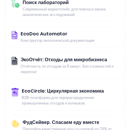
Поиск лабораторий
Современный маркетплейс для поиска и заказа
аналитических исследований
EcoDoc Automator
Конструктор экологической документации
ЭкоОтчёт: Отходы для микробизнеса
Отчётность по отходам за 5 минут. Без сложностей и
переплат
EcoCircle: Циркулярная экономика
B2B-платформа для перераспределения
промышленных отходов и излишков
ФудСейвер. Спасаем еду вместе
Покупайте качественную еду со скидкой до 70% от