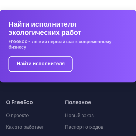
Найти исполнителя
экологических работ
FreeEco - лёгкий первый шаг к современному
бизнесу
Найти исполнителя
О FreeEco
Полезное
О проекте
Новый заказ
Как это работает
Паспорт отходов