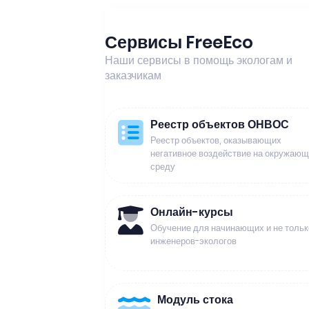
Сервисы FreeEco
Наши сервисы в помощь экологам и
заказчикам
Реестр объектов ОНВОС
Реестр объектов, оказывающих
негативное воздействие на окружаю
среду
Онлайн-курсы
Обучение для начинающих и не тольк
инженеров-экологов
Модуль стока