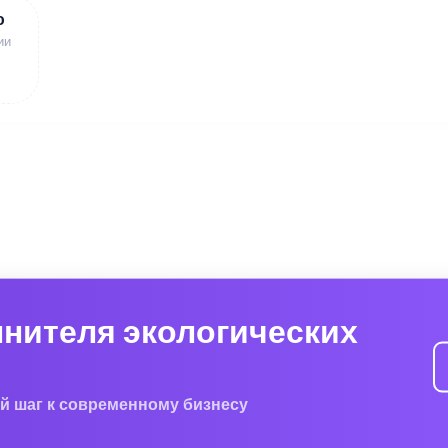
ю
ии
лнителя экологических
й шаг к современному бизнесу