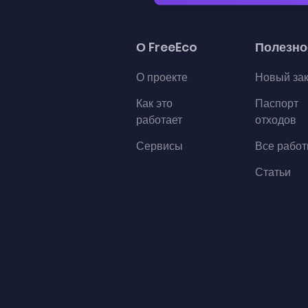
О FreeEco
Полезно
О проекте
Новый за
Как это
Паспорт
работает
отходов
Сервисы
Все рабо
Статьи