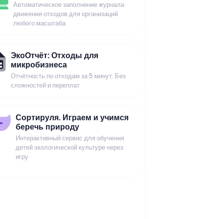
Автоматическое заполнение журнала
движения отходов для организаций
любого масштаба
ЭкоОтчёт: Отходы для
микробизнеса
Отчётность по отходам за 5 минут. Без
сложностей и переплат
Сортируля. Играем и учимся
беречь природу
Интерактивный сервис для обучения
детей экологической культуре через
игру