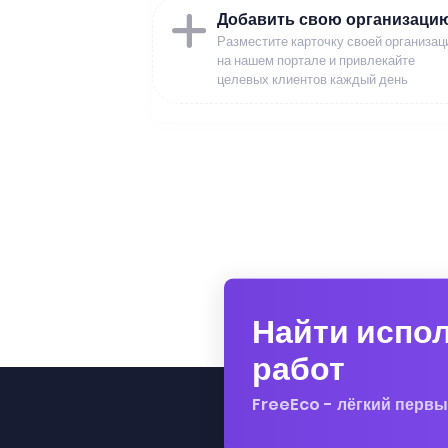
Добавить свою организаци
Разместите карточку своей организац
на нашем портале и привлекайте
целевых клиентов каждый день
Найти испо
работ
FreeEco - лёгкий первы