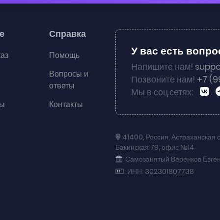
е
Справка
У вас есть вопр
каз
Помощь
Напишите нам!
suppo
Вопросы и
Позвоните нам!
+7 (9
ответы
Мы в соц.сетях:
ты
Контакты
41400
,
Россия
,
Астраханская 
Бакинская 79
,
офис №14
Самозанятый Веренков Евге
ИНН: 302301807738