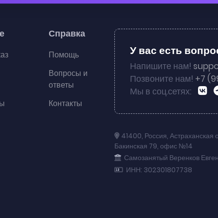
е
Справка
У вас есть вопр
каз
Помощь
Напишите нам!
suppo
Вопросы и
Позвоните нам!
+7 (9
ответы
Мы в соц.сетях:
ты
Контакты
41400
,
Россия
,
Астраханская 
Бакинская 79
,
офис №14
Самозанятый Веренков Евге
ИНН: 302301807738