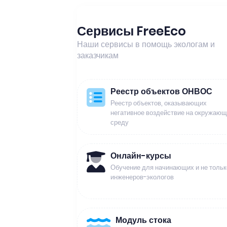
Сервисы FreeEco
Наши сервисы в помощь экологам и
заказчикам
Реестр объектов ОНВОС
Реестр объектов, оказывающих
негативное воздействие на окружаю
среду
Онлайн-курсы
Обучение для начинающих и не тольк
инженеров-экологов
Модуль стока