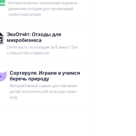
Автоматическое заполнение журнала
движения отходов для организаций
любого масштаба
ЭкоОтчёт: Отходы для
микробизнеса
Отчётность по отходам за 5 минут. Без
сложностей и переплат
Сортируля. Играем и учимся
беречь природу
Интерактивный сервис для обучения
детей экологической культуре через
игру