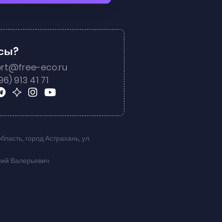
осы?
rt@free-eco.ru
96) 913 41 71
область
,
город Астрахань
,
ул.
ний Валерьевич