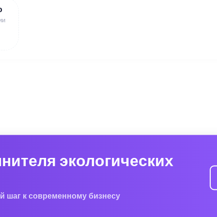
ю
ии
лнителя экологических
й шаг к современному бизнесу