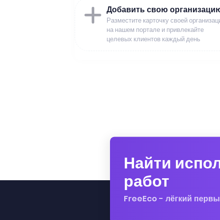
Добавить свою организаци
Разместите карточку своей организац
на нашем портале и привлекайте
целевых клиентов каждый день
Найти испо
работ
FreeEco - лёгкий первы