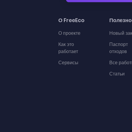
О FreeEco
Полезно
О проекте
Новый за
Как это
Паспорт
работает
отходов
Сервисы
Все рабо
Статьи