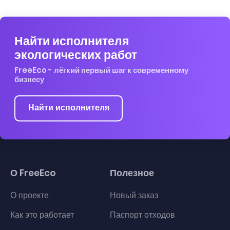
Найти исполнителя
экологических работ
FreeEco - лёгкий первый шаг к современному
бизнесу
Найти исполнителя
О FreeEco
Полезное
О проекте
Новый заказ
Как это работает
Паспорт отходов