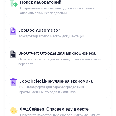
Поиск лабораторий
Современный маркетплейс для поиска и заказа
аналитических исследований
EcoDoc Automator
Конструктор экологической документации
ЭкоОтчёт: Отходы для микробизнеса
Отчётность по отходам за 5 минут. Без сложностей и
переплат
EcoCircle: Циркулярная экономика
B2B-платформа для перераспределения
промышленных отходов и излишков
ФудСейвер. Спасаем еду вместе
Покупайте качественную еду со скидкой до 70% от