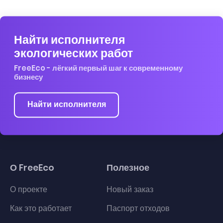
Найти исполнителя
экологических работ
FreeEco - лёгкий первый шаг к современному
бизнесу
Найти исполнителя
О FreeEco
Полезное
О проекте
Новый заказ
Как это работает
Паспорт отходов