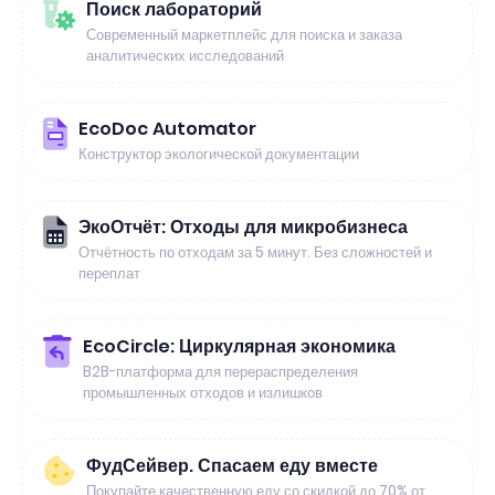
Поиск лабораторий
Современный маркетплейс для поиска и заказа
аналитических исследований
EcoDoc Automator
Конструктор экологической документации
ЭкоОтчёт: Отходы для микробизнеса
Отчётность по отходам за 5 минут. Без сложностей и
переплат
EcoCircle: Циркулярная экономика
B2B-платформа для перераспределения
промышленных отходов и излишков
ФудСейвер. Спасаем еду вместе
Покупайте качественную еду со скидкой до 70% от