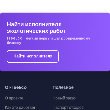
Найти исполнителя
экологических работ
FreeEco - лёгкий первый шаг к современному
бизнесу
Найти исполнителя
О FreeEco
Полезное
О проекте
Новый заказ
Как это работает
Паспорт отходов