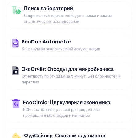
Поиск лабораторий
Современный маркетплейс для поиска и заказа
аналитических исследований
EcoDoc Automator
Конструктор экологической документации
ЭкоОтчёт: Отходы для микробизнеса
Отчётность по отходам за 5 минут. Без сложностей и
переплат
EcoCircle: Циркулярная экономика
B2B-платформа для перераспределения
промышленных отходов и излишков
ФудСейвер. Спасаем еду вместе