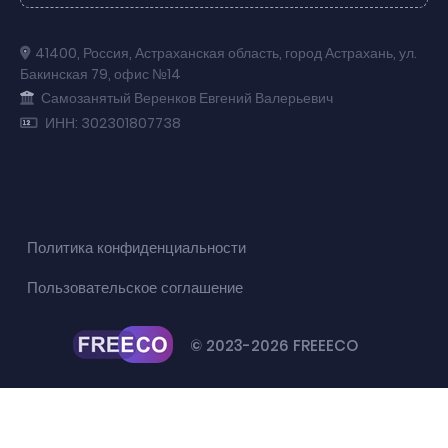
41400
,
Россия
,
Астраханская область
,
город Астрахань
,
ул.
Бакинская 79
,
офис №14
Самозанятый Веренков Евгений Валерьевич
ИНН: 302301807738
Политика конфиденциальности
Пользовательское соглашение
© 2023-2026 FREEECO