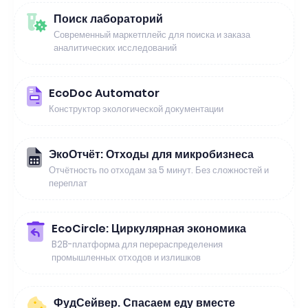
Поиск лабораторий
Современный маркетплейс для поиска и заказа
аналитических исследований
EcoDoc Automator
Конструктор экологической документации
ЭкоОтчёт: Отходы для микробизнеса
Отчётность по отходам за 5 минут. Без сложностей и
переплат
EcoCircle: Циркулярная экономика
B2B-платформа для перераспределения
промышленных отходов и излишков
ФудСейвер. Спасаем еду вместе