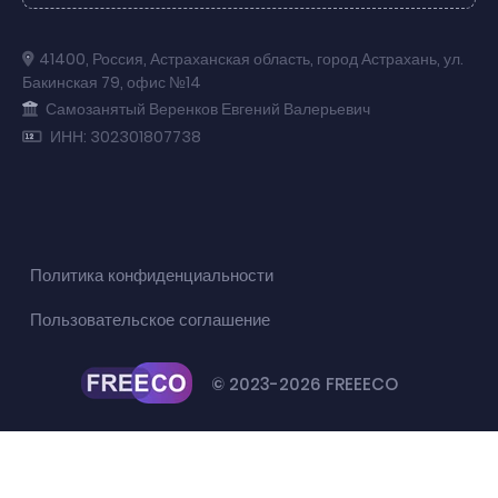
41400
,
Россия
,
Астраханская область
,
город Астрахань
,
ул.
Бакинская 79
,
офис №14
Самозанятый Веренков Евгений Валерьевич
ИНН: 302301807738
Политика конфиденциальности
Пользовательское соглашение
© 2023-2026 FREEECO