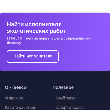
Найти исполнителя
экологических работ
FreeEco - лёгкий первый шаг к современному
бизнесу
Найти исполнителя
О FreeEco
Полезное
О проекте
Новый заказ
Как это работает
Паспорт отходов