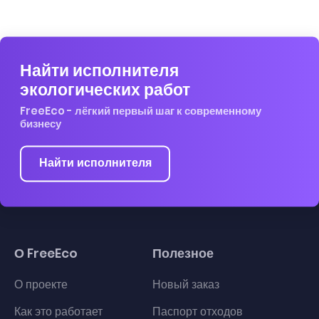
Найти исполнителя
экологических работ
FreeEco - лёгкий первый шаг к современному
бизнесу
Найти исполнителя
О FreeEco
Полезное
О проекте
Новый заказ
Как это работает
Паспорт отходов