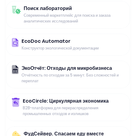
Поиск лабораторий
Современный маркетплейс для поиска и заказа
аналитических исследований
EcoDoc Automator
Конструктор экологической документации
ЭкоОтчёт: Отходы для микробизнеса
Отчётность по отходам за 5 минут. Без сложностей и
переплат
EcoCircle: Циркулярная экономика
B2B-платформа для перераспределения
промышленных отходов и излишков
ФудСейвер. Спасаем еду вместе