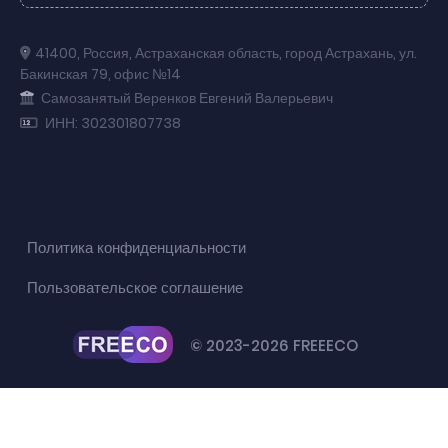
41400
,
Россия
,
Астраханская область
,
город Астрахань
,
ул.
Бакинская 79
,
офис №14
Самозанятый Веренков Евгений Валерьевич
ИНН: 302301807738
Политика конфиденциальности
Пользовательское соглашение
© 2023-2026 FREEECO