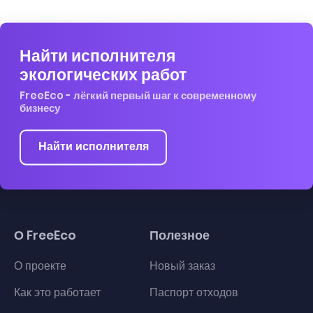
Найти исполнителя
экологических работ
FreeEco - лёгкий первый шаг к современному
бизнесу
Найти исполнителя
О FreeEco
Полезное
О проекте
Новый заказ
Как это работает
Паспорт отходов