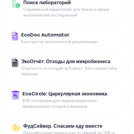
Поиск лабораторий
Современный маркетплейс для поиска и заказа
аналитических исследований
EcoDoc Automator
Конструктор экологической документации
ЭкоОтчёт: Отходы для микробизнеса
Отчётность по отходам за 5 минут. Без сложностей и
переплат
EcoCircle: Циркулярная экономика
B2B-платформа для перераспределения
промышленных отходов и излишков
ФудСейвер. Спасаем еду вместе
Покупайте качественную еду со скидкой до 70% от