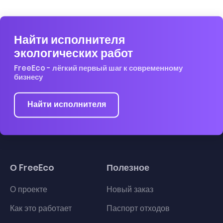
Найти исполнителя
экологических работ
FreeEco - лёгкий первый шаг к современному
бизнесу
Найти исполнителя
О FreeEco
Полезное
О проекте
Новый заказ
Как это работает
Паспорт отходов