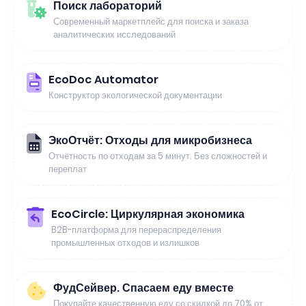
Поиск лабораторий
Современный маркетплейс для поиска и заказа
аналитических исследований
EcoDoc Automator
Конструктор экологической документации
ЭкоОтчёт: Отходы для микробизнеса
Отчётность по отходам за 5 минут. Без сложностей и
переплат
EcoCircle: Циркулярная экономика
B2B-платформа для перераспределения
промышленных отходов и излишков
ФудСейвер. Спасаем еду вместе
Покупайте качественную еду со скидкой до 70% от