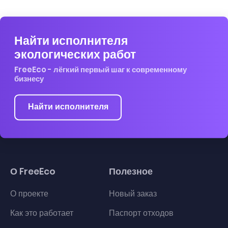
Найти исполнителя
экологических работ
FreeEco - лёгкий первый шаг к современному
бизнесу
Найти исполнителя
О FreeEco
Полезное
О проекте
Новый заказ
Как это работает
Паспорт отходов