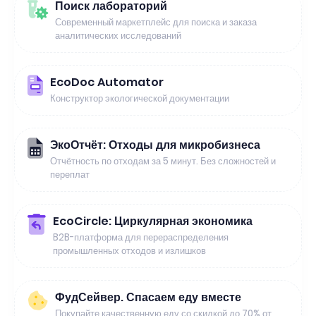
Поиск лабораторий
Современный маркетплейс для поиска и заказа
аналитических исследований
EcoDoc Automator
Конструктор экологической документации
ЭкоОтчёт: Отходы для микробизнеса
Отчётность по отходам за 5 минут. Без сложностей и
переплат
EcoCircle: Циркулярная экономика
B2B-платформа для перераспределения
промышленных отходов и излишков
ФудСейвер. Спасаем еду вместе
Покупайте качественную еду со скидкой до 70% от