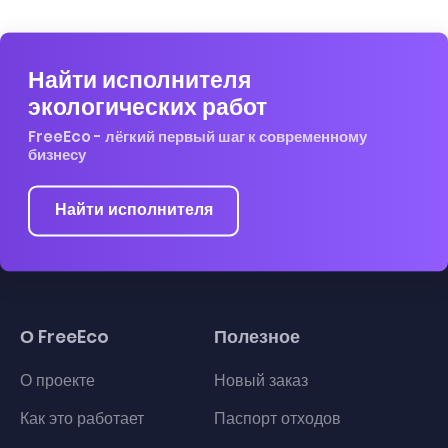
Найти исполнителя
экологических работ
FreeEco - лёгкий первый шаг к современному
бизнесу
Найти исполнителя
О FreeEco
Полезное
О проекте
Новый заказ
Как это работает
Паспорт отходов