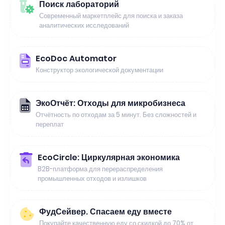
Поиск лабораторий
Современный маркетплейс для поиска и заказа
аналитических исследований
EcoDoc Automator
Конструктор экологической документации
ЭкоОтчёт: Отходы для микробизнеса
Отчётность по отходам за 5 минут. Без сложностей и
переплат
EcoCircle: Циркулярная экономика
B2B-платформа для перераспределения
промышленных отходов и излишков
ФудСейвер. Спасаем еду вместе
Покупайте качественную еду со скидкой до 70% от