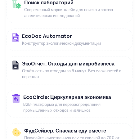
Поиск лабораторий
Современный маркетплейс для поиска и заказа
аналитических исследований
EcoDoc Automator
Конструктор экологической документации
ЭкоОтчёт: Отходы для микробизнеса
Отчётность по отходам за 5 минут. Без сложностей и
переплат
EcoCircle: Циркулярная экономика
B2B-платформа для перераспределения
промышленных отходов и излишков
ФудСейвер. Спасаем еду вместе
Покупайте качественную еду со скидкой до 70% от