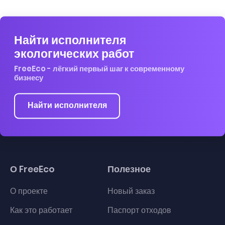
Найти исполнителя
экологических работ
FreeEco - лёгкий первый шаг к современному
бизнесу
Найти исполнителя
О FreeEco
Полезное
О проекте
Новый заказ
Как это работает
Паспорт отходов