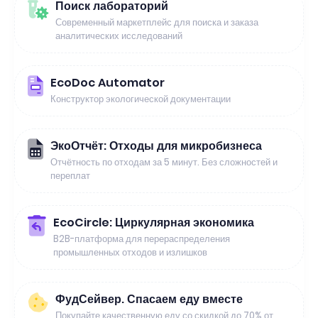
Поиск лабораторий
Современный маркетплейс для поиска и заказа
аналитических исследований
EcoDoc Automator
Конструктор экологической документации
ЭкоОтчёт: Отходы для микробизнеса
Отчётность по отходам за 5 минут. Без сложностей и
переплат
EcoCircle: Циркулярная экономика
B2B-платформа для перераспределения
промышленных отходов и излишков
ФудСейвер. Спасаем еду вместе
Покупайте качественную еду со скидкой до 70% от