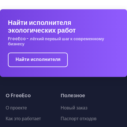
Найти исполнителя
экологических работ
FreeEco - лёгкий первый шаг к современному
бизнесу
Найти исполнителя
О FreeEco
Полезное
О проекте
Новый заказ
Как это работает
Паспорт отходов