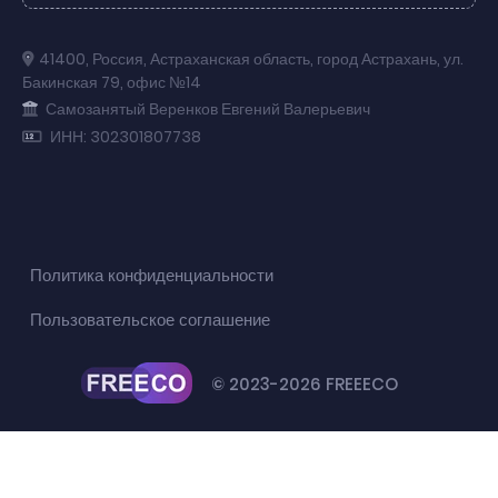
41400
,
Россия
,
Астраханская область
,
город Астрахань
,
ул.
Бакинская 79
,
офис №14
Самозанятый Веренков Евгений Валерьевич
ИНН: 302301807738
Политика конфиденциальности
Пользовательское соглашение
© 2023-2026 FREEECO