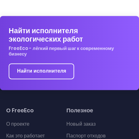
Найти исполнителя
экологических работ
FreeEco - лёгкий первый шаг к современному
бизнесу
Найти исполнителя
О FreeEco
Полезное
О проекте
Новый заказ
Как это работает
Паспорт отходов