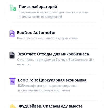
Поиск лабораторий
Современный маркетплейс для поиска и заказа
аналитических исследований
EcoDoc Automator
Конструктор экологической документации
ЭкоОтчёт: Отходы для микробизнеса
Отчётность по отходам за 5 минут. Без сложностей и
переплат
EcoCircle: Циркулярная экономика
B2B-платформа для перераспределения
промышленных отходов и излишков
ФудСейвер. Спасаем еду вместе