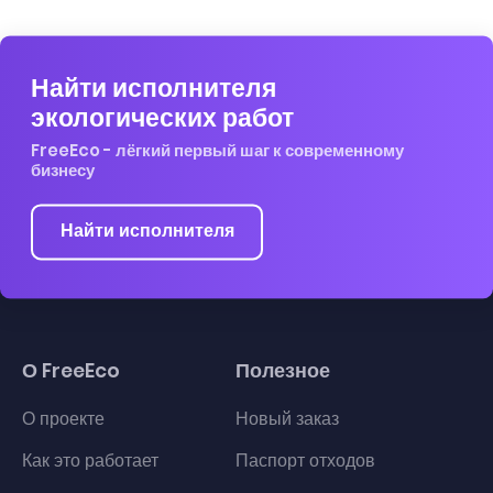
Найти исполнителя
экологических работ
FreeEco - лёгкий первый шаг к современному
бизнесу
Найти исполнителя
О FreeEco
Полезное
О проекте
Новый заказ
Как это работает
Паспорт отходов