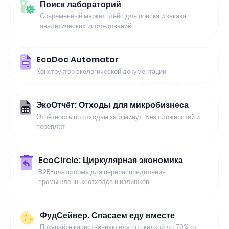
Поиск лабораторий
Современный маркетплейс для поиска и заказа
аналитических исследований
EcoDoc Automator
Конструктор экологической документации
ЭкоОтчёт: Отходы для микробизнеса
Отчётность по отходам за 5 минут. Без сложностей и
переплат
EcoCircle: Циркулярная экономика
B2B-платформа для перераспределения
промышленных отходов и излишков
ФудСейвер. Спасаем еду вместе
Покупайте качественную еду со скидкой до 70% от