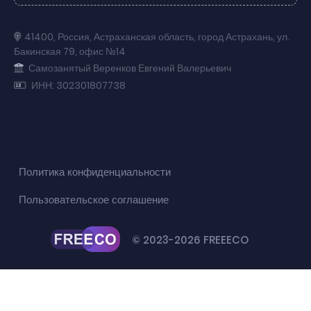
41400
,
Россия
,
Астраханская область
,
город Астрахань
,
ул.
Бакинская 79
,
офис №14
Самозанятый Веренков Евгений Валерьевич
ИНН: 302301807738
Политика конфиденциальности
Пользовательское соглашение
© 2023-2026 FREEECO