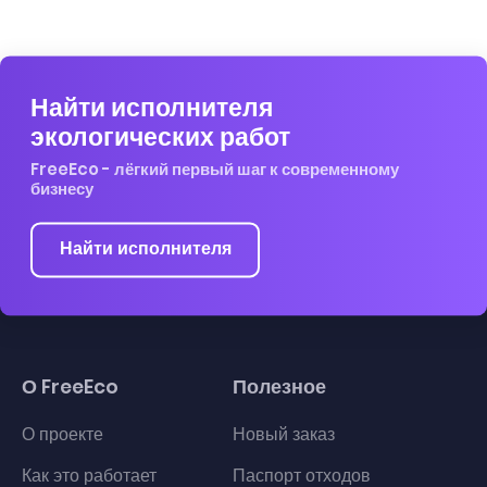
Найти исполнителя
экологических работ
FreeEco - лёгкий первый шаг к современному
бизнесу
Найти исполнителя
О FreeEco
Полезное
О проекте
Новый заказ
Как это работает
Паспорт отходов