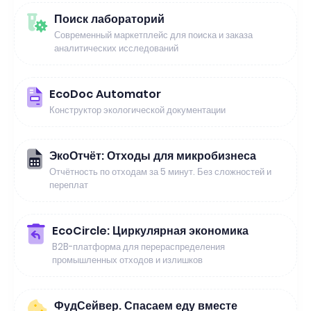
Поиск лабораторий
Современный маркетплейс для поиска и заказа
аналитических исследований
EcoDoc Automator
Конструктор экологической документации
ЭкоОтчёт: Отходы для микробизнеса
Отчётность по отходам за 5 минут. Без сложностей и
переплат
EcoCircle: Циркулярная экономика
B2B-платформа для перераспределения
промышленных отходов и излишков
ФудСейвер. Спасаем еду вместе