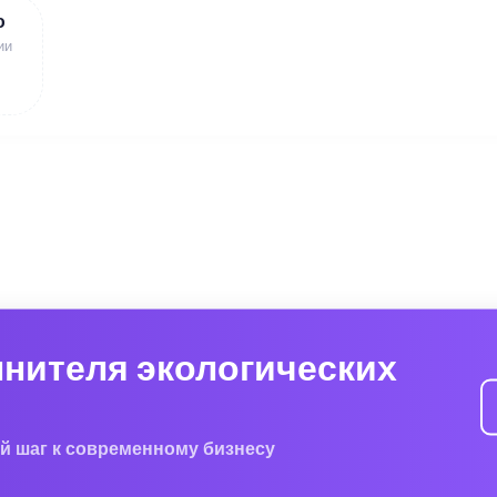
ю
ии
лнителя экологических
й шаг к современному бизнесу