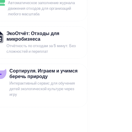
Автоматическое заполнение журнала
движения отходов для организаций
любого масштаба
ЭкоОтчёт: Отходы для
микробизнеса
Отчётность по отходам за 5 минут. Без
сложностей и переплат
Сортируля. Играем и учимся
беречь природу
Интерактивный сервис для обучения
детей экологической культуре через
игру