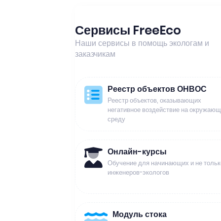
Сервисы FreeEco
Наши сервисы в помощь экологам и
заказчикам
Реестр объектов ОНВОС
Реестр объектов, оказывающих
негативное воздействие на окружаю
среду
Онлайн-курсы
Обучение для начинающих и не тольк
инженеров-экологов
Модуль стока