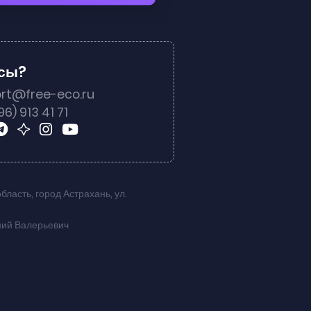
осы?
rt@free-eco.ru
96) 913 41 71
область
,
город Астрахань
,
ул.
ний Валерьевич