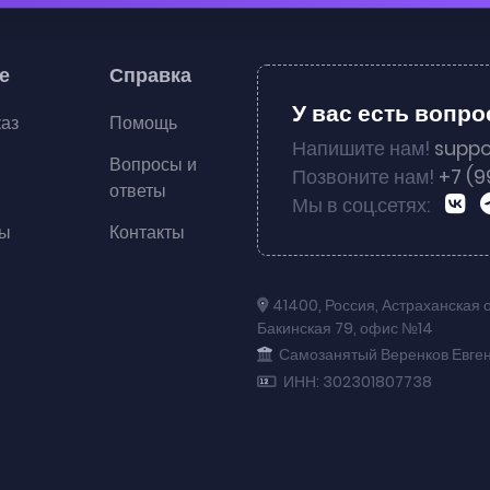
е
Справка
У вас есть вопр
каз
Помощь
Напишите нам!
suppo
Вопросы и
Позвоните нам!
+7 (9
ответы
Мы в соц.сетях:
ты
Контакты
41400
,
Россия
,
Астраханская 
Бакинская 79
,
офис №14
Самозанятый Веренков Евге
ИНН: 302301807738