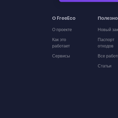
О FreeEco
Полезно
О проекте
Новый за
Как это
Паспорт
работает
отходов
Сервисы
Все рабо
Статьи