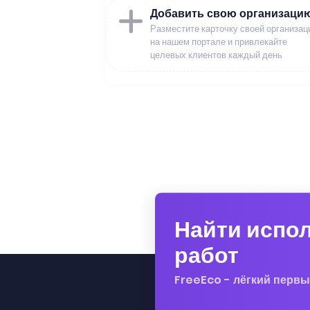
Добавить свою организаци
Разместите карточку своей организац
на нашем портале и привлекайте
целевых клиентов каждый день
Найти испо
работ
FreeEco - лёгкий первы