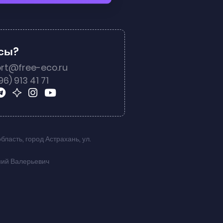
осы?
rt@free-eco.ru
96) 913 41 71
область
,
город Астрахань
,
ул.
ний Валерьевич