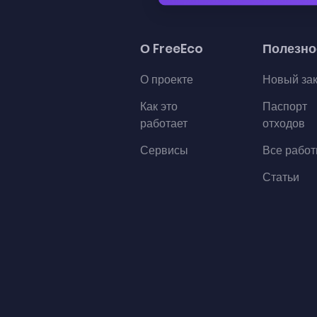
О FreeEco
Полезно
О проекте
Новый за
Как это
Паспорт
работает
отходов
Сервисы
Все рабо
Статьи