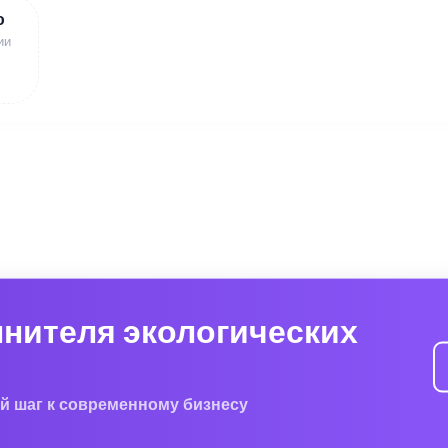
ю
ии
лнителя экологических
й шаг к современному бизнесу