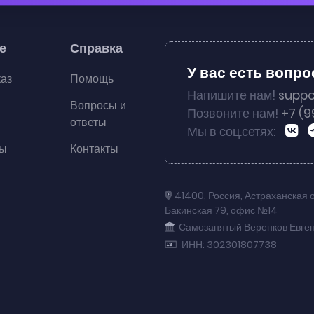
е
Справка
У вас есть вопр
каз
Помощь
Напишите нам!
suppo
Вопросы и
Позвоните нам!
+7 (9
ответы
Мы в соц.сетях:
ты
Контакты
41400
,
Россия
,
Астраханская 
Бакинская 79
,
офис №14
Самозанятый Веренков Евге
ИНН: 302301807738