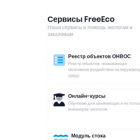
Сервисы FreeEco
Наши сервисы в помощь экологам и
заказчикам
Реестр объектов ОНВОС
Реестр объектов, оказывающих
негативное воздействие на окружаю
среду
Онлайн-курсы
Обучение для начинающих и не тольк
инженеров-экологов
Модуль стока