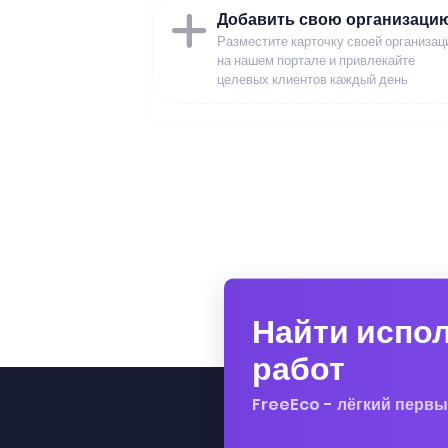
Добавить свою организаци
Разместите карточку своей организац
на нашем портале и привлекайте
целевых клиентов каждый день
Найти испо
работ
FreeEco - лёгкий первы