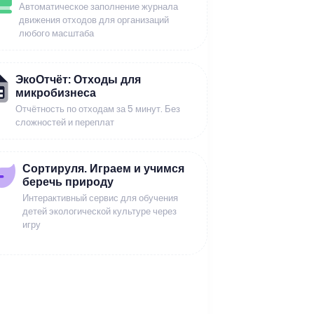
Автоматическое заполнение журнала
движения отходов для организаций
любого масштаба
ЭкоОтчёт: Отходы для
микробизнеса
Отчётность по отходам за 5 минут. Без
сложностей и переплат
Сортируля. Играем и учимся
беречь природу
Интерактивный сервис для обучения
детей экологической культуре через
игру