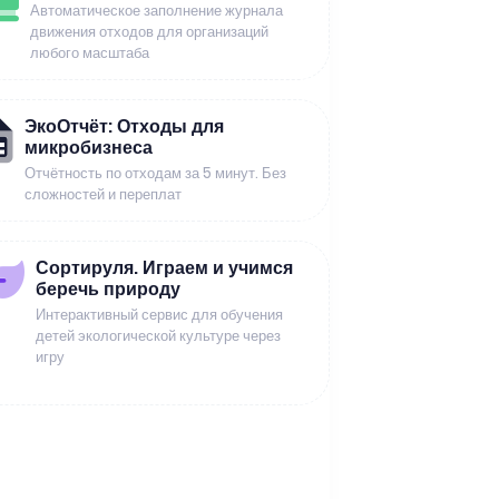
Автоматическое заполнение журнала
движения отходов для организаций
любого масштаба
ЭкоОтчёт: Отходы для
микробизнеса
Отчётность по отходам за 5 минут. Без
сложностей и переплат
Сортируля. Играем и учимся
беречь природу
Интерактивный сервис для обучения
детей экологической культуре через
игру