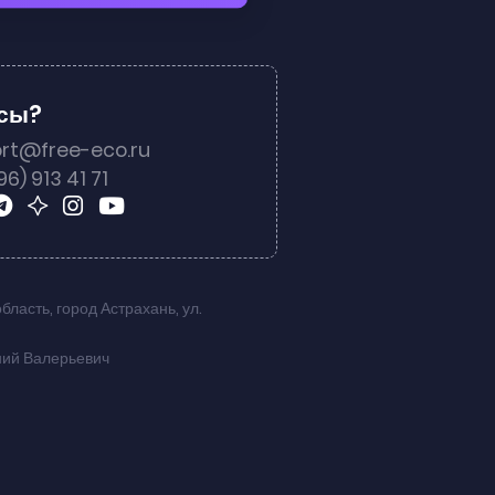
осы?
rt@free-eco.ru
96) 913 41 71
область
,
город Астрахань
,
ул.
ний Валерьевич