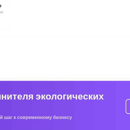
ю
ии
лнителя экологических
й шаг к современному бизнесу