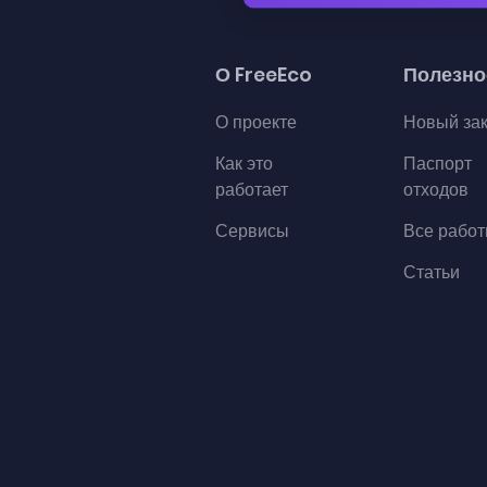
О FreeEco
Полезно
О проекте
Новый за
Как это
Паспорт
работает
отходов
Сервисы
Все рабо
Статьи