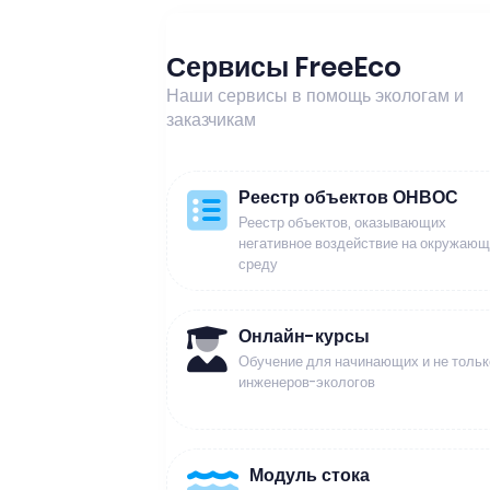
Сервисы FreeEco
Наши сервисы в помощь экологам и
заказчикам
Реестр объектов ОНВОС
Реестр объектов, оказывающих
негативное воздействие на окружаю
среду
Онлайн-курсы
Обучение для начинающих и не тольк
инженеров-экологов
Модуль стока