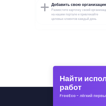
Добавить свою организаци
Разместите карточку своей организац
на нашем портале и привлекайте
целевых клиентов каждый день
Найти испо
работ
FreeEco - лёгкий первы