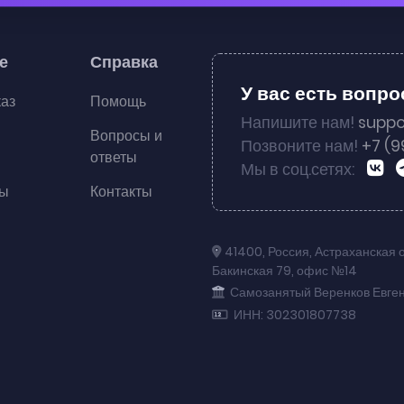
е
Справка
У вас есть вопр
каз
Помощь
Напишите нам!
suppo
Вопросы и
Позвоните нам!
+7 (9
ответы
Мы в соц.сетях:
ты
Контакты
41400
,
Россия
,
Астраханская 
Бакинская 79
,
офис №14
Самозанятый Веренков Евге
ИНН: 302301807738