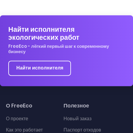
Найти исполнителя
экологических работ
FreeEco - лёгкий первый шаг к современному
бизнесу
Найти исполнителя
О FreeEco
Полезное
О проекте
Новый заказ
Как это работает
Паспорт отходов