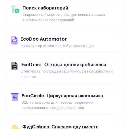
Поиск лабораторий
Современный маркетплейс для поиска и заказа
аналитических исследований
EcoDoc Automator
Конструктор экологической документации
ЭкоОтчёт: Отходы для микробизнеса
Отчётность по отходам за 5 минут. Без сложностей и
переплат
EcoCircle: Циркулярная экономика
B2B-платформа для перераспределения
промышленных отходов и излишков
ФудСейвер. Спасаем еду вместе