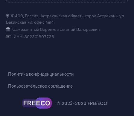
41400
,
Россия
,
Астраханская область
,
город Астрахань
,
ул.
Бакинская 79
,
офис №14
Самозанятый Веренков Евгений Валерьевич
ИНН: 302301807738
Политика конфиденциальности
Пользовательское соглашение
© 2023-2026 FREEECO